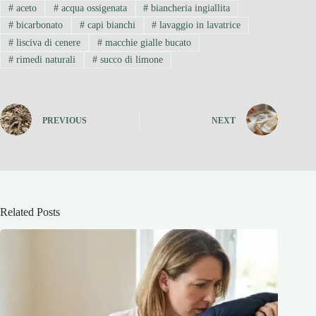
#
aceto
#
acqua ossigenata
#
biancheria ingiallita
#
bicarbonato
#
capi bianchi
#
lavaggio in lavatrice
#
lisciva di cenere
#
macchie gialle bucato
#
rimedi naturali
#
succo di limone
PREVIOUS
NEXT
Related Posts