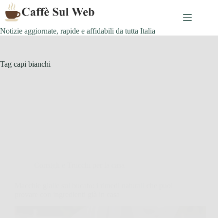
Skip
to
content
Notizie aggiornate, rapide e affidabili da tutta Italia
Tag
capi bianchi
Consigli e Trucchi per la casa
Macchie gialle sul bucato: i rimedi naturali che puoi
provare con ingredienti già in casa