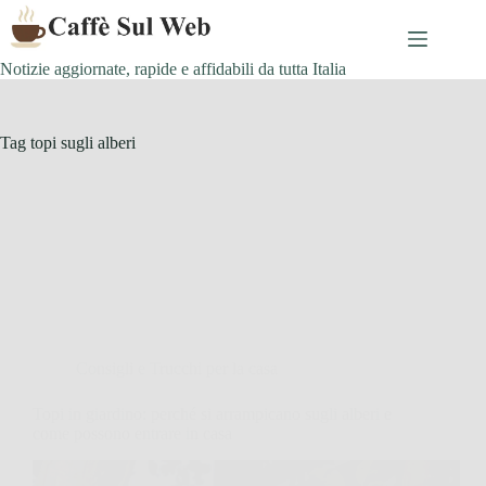
Skip
to
content
Notizie aggiornate, rapide e affidabili da tutta Italia
Tag
topi sugli alberi
Consigli e Trucchi per la casa
Topi in giardino: perché si arrampicano sugli alberi e
come possono entrare in casa