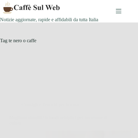
Skip
to
content
Notizie aggiornate, rapide e affidabili da tutta Italia
Tag
te nero o caffe
Consigli e Trucchi per la casa
Maglioni sbiaditi? 6 modi semplici per ravvivare il
colore