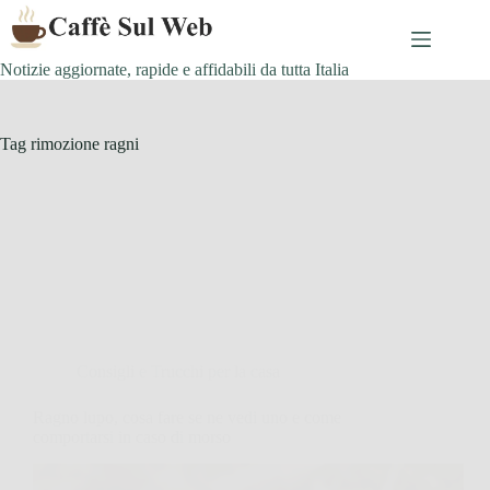
Skip
to
content
Notizie aggiornate, rapide e affidabili da tutta Italia
Tag
rimozione ragni
Consigli e Trucchi per la casa
Ragno lupo, cosa fare se ne vedi uno e come
comportarsi in caso di morso