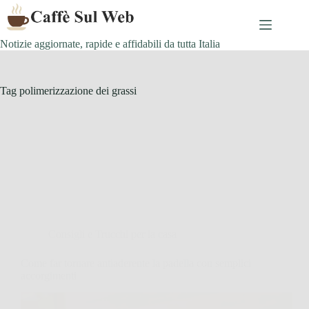
Skip
to
content
Notizie aggiornate, rapide e affidabili da tutta Italia
Tag
polimerizzazione dei grassi
Consigli e Trucchi per la casa
Come far tornare antiaderente la padella con semplici
accorgimenti