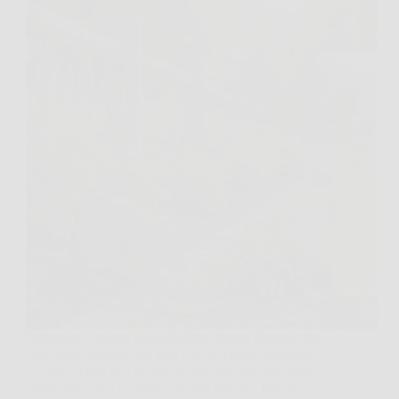
Sistemare i cuscini sui mobili da esterno durante una
mite serata primaverile può rivelarsi meno rilassante
se con la coda dell’occhio si nota una piccola ombra
sfrecciare verso la siepe. Trovare tracce o piccoli