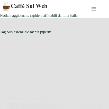
Skip
to
content
Notizie aggiornate, rapide e affidabili da tutta Italia
Tag
olio essenziale menta piperita
Consigli e Trucchi per la casa
Topi in giardino? Il repellente naturale usato anche
nei parchi che può aiutare