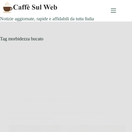
Skip
to
content
Notizie aggiornate, rapide e affidabili da tutta Italia
Tag
morbidezza bucato
Consigli e Trucchi per la casa
Perché il bucato esce duro dalla lavatrice? L’errore
che può rovinare i capi