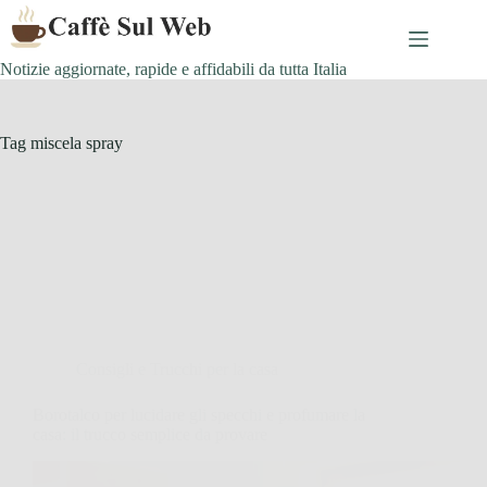
Skip
to
content
Notizie aggiornate, rapide e affidabili da tutta Italia
Tag
miscela spray
Consigli e Trucchi per la casa
Borotalco per lucidare gli specchi e profumare la
casa: il trucco semplice da provare