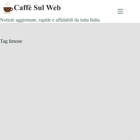
Skip
to
content
Notizie aggiornate, rapide e affidabili da tutta Italia
Tag
limone
Consigli e Trucchi per la casa
Calcare in casa: i rimedi naturali più efficaci contro
le incrostazioni