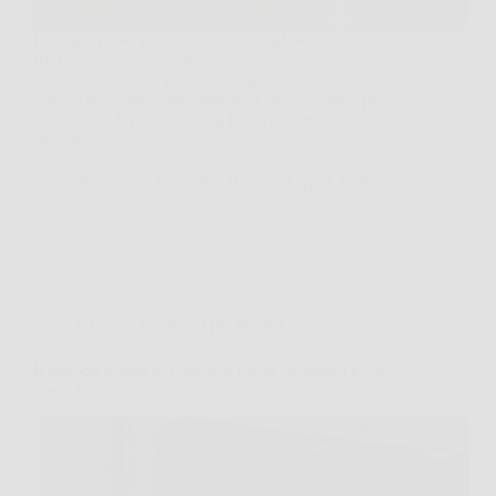
Entrare in casa e percepire un fastidioso odore di
fritto, di cavolfiore appena cucinato o semplicemente
di aria chiusa è un piccolo disagio quotidiano.
Spesso si ricorre istintivamente a spray chimici per
mascherare il problema, ma le vecchie tradizioni
casalinghe…
Redazione Caffe Sul Web
2 April 2026
Consigli e Trucchi per la casa
Il metodo rapido per pulire il forno incrostato e fare
meno fatica