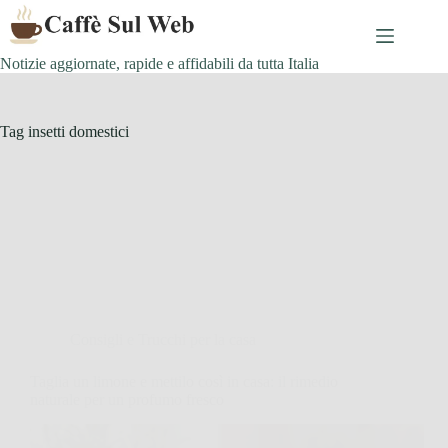
Skip
to
content
Notizie aggiornate, rapide e affidabili da tutta Italia
Tag
insetti domestici
Consigli e Trucchi per la casa
Taglia un limone e mettilo così in casa: il rimedio
naturale per un profumo fresco