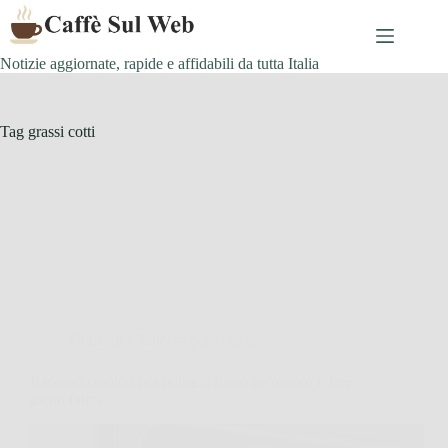
Skip
to
content
Notizie aggiornate, rapide e affidabili da tutta Italia
Tag
grassi cotti
Consigli e Trucchi per la casa
Il metodo rapido per pulire il forno incrostato e fare
meno fatica