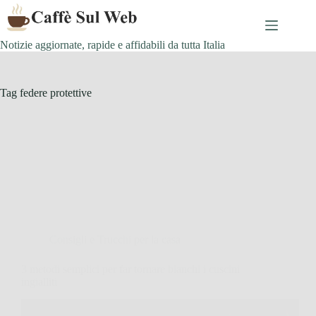
Skip
to
content
Notizie aggiornate, rapide e affidabili da tutta Italia
Tag
federe protettive
Consigli e Trucchi per la casa
3 metodi semplici per far tornare bianchi i cuscini
ingialliti