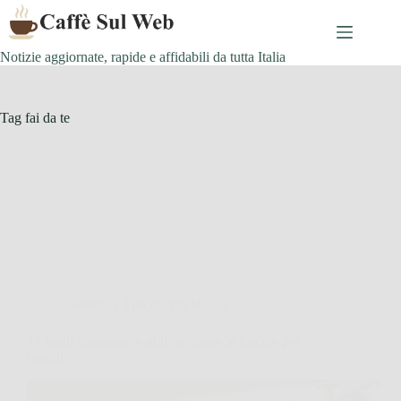
Skip
to
content
Notizie aggiornate, rapide e affidabili da tutta Italia
Tag
fai da te
Consigli e Trucchi per la casa
15 modi alternativi e utili per usare le forcine per
capelli