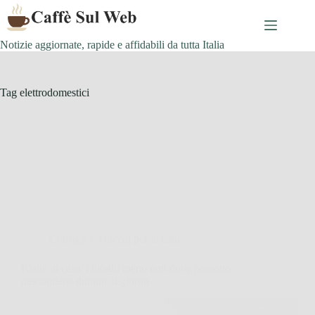
Skip
to
content
Notizie aggiornate, rapide e affidabili da tutta Italia
Tag
elettrodomestici
Consigli e Trucchi per la casa
Blatte in casa: i luoghi meno noti dove possono
nascondersi durante il giorno