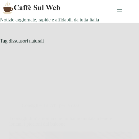
Skip
to
content
Notizie aggiornate, rapide e affidabili da tutta Italia
Tag
dissuasori naturali
Consigli e Trucchi per la casa
I consigli di mia nonna che mi hanno aiutata a tenere
lontani i piccioni dal balcone