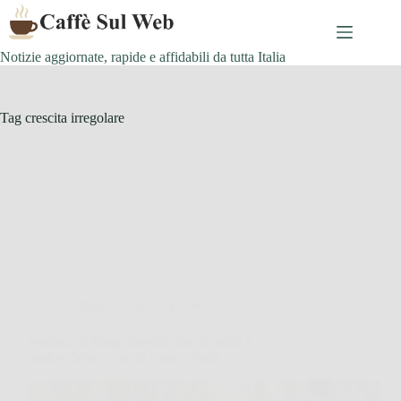
Skip
to
content
Notizie aggiornate, rapide e affidabili da tutta Italia
Tag
crescita irregolare
Consigli e Trucchi per la casa
Sembra un fungo insolito, ma in realtà è
qualcos’altro: ecco di cosa si tratta