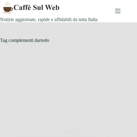
Skip
to
content
Notizie aggiornate, rapide e affidabili da tutta Italia
Tag
complementi darredo
Consigli e Trucchi per la casa
Prima di buttare i piatti sbeccati, ecco come puoi
recuperarli