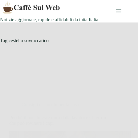
Skip
to
content
Notizie aggiornate, rapide e affidabili da tutta Italia
Tag
cestello sovraccarico
Consigli e Trucchi per la casa
Perché il bucato esce duro dalla lavatrice? L’errore
che può rovinare i capi