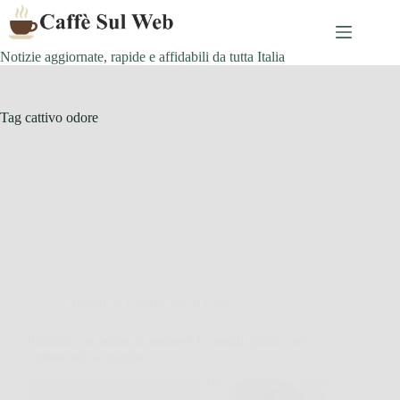
Skip
to
content
Notizie aggiornate, rapide e affidabili da tutta Italia
Tag
cattivo odore
Consigli e Trucchi per la casa
Piumini con odore di sudore? I consigli pratici per
rinfrescarli al meglio