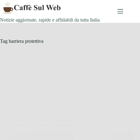
Skip
to
content
Notizie aggiornate, rapide e affidabili da tutta Italia
Tag
barriera protettiva
Consigli e Trucchi per la casa
L’errore più comune nella pulizia sopra i pensili della
cucina: come farla con meno fatica