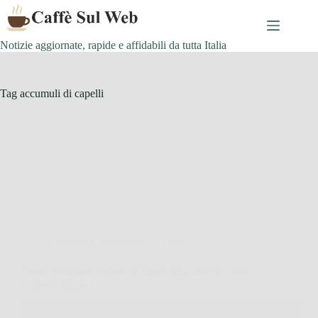
Skip
to
content
Notizie aggiornate, rapide e affidabili da tutta Italia
Tag
accumuli di capelli
Consigli e Trucchi per la casa
Come eliminare l’odore di fogna dalla doccia: cause
e rimedi efficaci